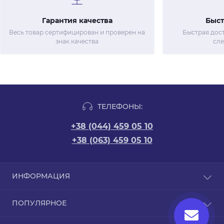
Гарантия качества
Быст
Весь товар сертифицирован и проверен на
Быстрая дост
знак качества
сл
ТЕЛЕФОНЫ:
+38 (044) 459 05 10
+38 (063) 459 05 10
ИНФОРМАЦИЯ
Новости
ПОПУЛЯРНОЕ
Отзывы
Договор оферты
Упаковка для HoReCa