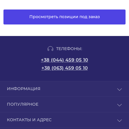
Просмотреть позиции под заказ
ТЕЛЕФОНЫ:
+38 (044) 459 05 10
+38 (063) 459 05 10
ИНФОРМАЦИЯ
Новости
ПОПУЛЯРНОЕ
Отзывы
Договор оферты
Упаковка для HoReCa
КОНТАКТЫ И АДРЕС
Политика конфиденциальности
Упаковка для суши
Возврат и обмен