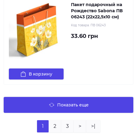
Пакет подарочный на
Рождество Sabona ПВ
06243 (22x22,5x10 см)
Код товара:
ПВ 06243
33.60 грн
В корзину
Показать еще
1
2
3
>
>|