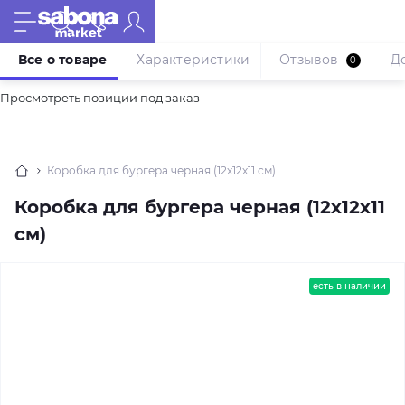
Все о товаре
Характеристики
Отзывов
Д
0
Просмотреть позиции под заказ
Коробка для бургера черная (12х12х11 см)
Коробка для бургера черная (12х12х11
см)
есть в наличии