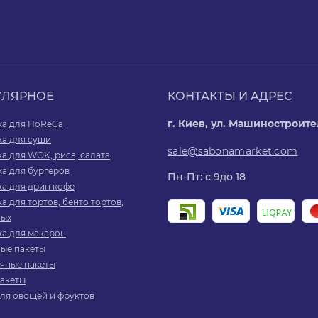
УЛЯРНОЕ
КОНТАКТЫ И АДРЕС
г. Киев, ул. Машиностроите
ка для HoReCa
ка для суши
sale@sabonamarket.com
а для WOK, риса, салата
а для бургеров
Пн-Пт: с 9до 18
а для дрип кофе
а для тортов, бенто тортов,
ых
ка для макарон
ые пакеты
чные пакеты
пакеты
ля овощей и фруктов