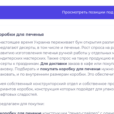
Просмотреть позиции под 
оробки для печенья
 настоящее время Украина переживает бум открытия различ
едлагают десерты, в том числе и печенье. Рост спроса на 
азвитию изготовления печенья ручной работы у отдельных 
ндитерских мастерских. Также спрос на такую ​​продукцию е
есерты к праздникам.
Для доставки
заказа в кафе или поку
паковку. Подбирать и
покупать коробку для печенья
нужно 
паковать, и по внутренним размерам коробки. Это обеспеч
мея собственный конструкторский отдел и собственное про
ариантов коробок, конструкция которых подойдет для упако
рафтовых сладостей.
редлагаем для покупки:
коробку для печенья
конструкции "пенал-слайдер" с один