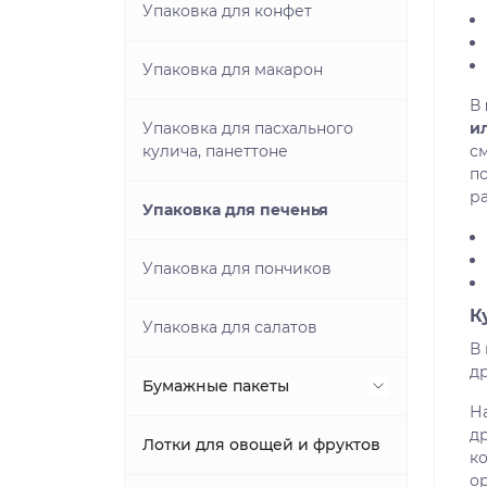
Упаковка для конфет
Упаковка для макарон
В
Упаковка для пасхального
и
кулича, панеттоне
с
п
ра
Упаковка для печенья
Упаковка для пончиков
К
Упаковка для салатов
В
др
Бумажные пакеты
Н
д
Подарочные пакеты
Лотки для овощей и фруктов
к
о