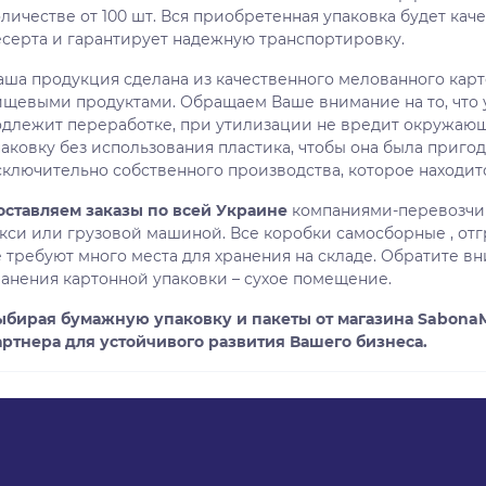
личестве от 100 шт. Вся приобретенная упаковка будет кач
есерта и гарантирует надежную транспортировку.
аша продукция сделана из качественного мелованного карт
ищевыми продуктами. Обращаем Ваше внимание на то, что у
одлежит переработке, при утилизации не вредит окружающ
паковку без использования пластика, чтобы она была приго
сключительно собственного производства, которое находитс
оставляем заказы по всей Украине
компаниями-перевозчик
акси или грузовой машиной. Все коробки самосборные , от
 требуют много места для хранения на складе. Обратите вн
ранения картонной упаковки – сухое помещение.
ыбирая бумажную упаковку и пакеты от магазина Sabona
артнера для устойчивого развития Вашего бизнеса.