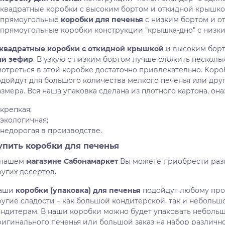
квадратные коробки с высоким бортом и откидной крышко
прямоугольные
коробки для печенья
с низким бортом и о
прямоугольные коробки конструкции "крышка-дно" с низки
квадратные коробки с откидной крышкой
и высоким бор
ли зефир
. В узкую с низким бортом лучше сложить нескольк
мотреться в этой коробке достаточно привлекательно. Коро
одойдут для большого количества мелкого печенья или дру
змера. Вся наша упаковка сделана из плотного картона, она
крепкая;
экологичная;
недорогая в производстве.
упить коробки для печенья
 нашем
магазине Сабонамаркет
Вы можете приобрести разн
угих десертов.
аши
коробки (упаковка) для печенья
подойдут любому про
ругие сладости – как большой кондитерской, так и небольш
ондитерам. В наши коробки можно будет упаковать небольш
ригинального печенья или большой заказ на набор различно