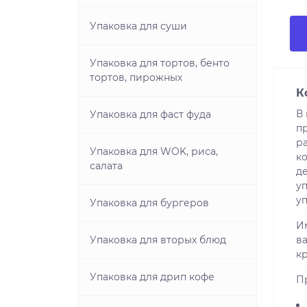
Упаковка для суши
Упаковка для тортов, бенто
тортов, пирожных
К
В
Упаковка для фаст фуда
пр
р
Упаковка для WOK, риса,
ко
салата
д
у
у
Упаковка для бургеров
И
Упаковка для вторых блюд
в
к
Упаковка для дрип кофе
П