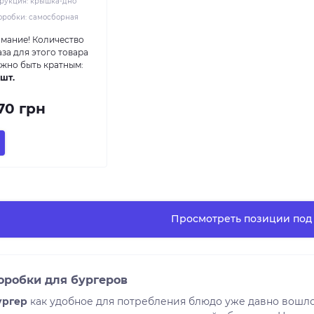
рукция:
крышка-дно
оробки:
самосборная
мание!
Количество
аза для этого товара
жно быть кратным:
 шт.
.70 грн
Просмотреть позиции под 
оробки для бургеров
ургер
как удобное для потребления блюдо уже давно вошло