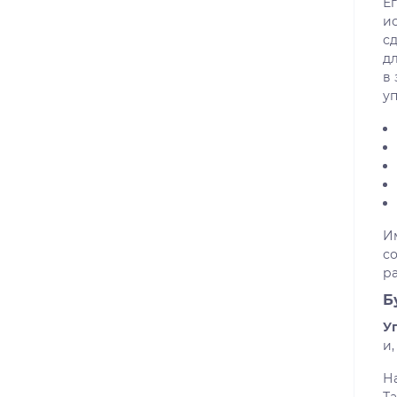
Е
и
сд
дл
в
уп
И
с
р
Б
У
и,
Н