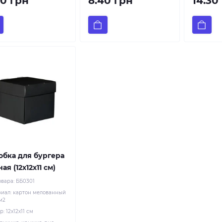
40 грн
8.40 грн
14.30
обка для бургера
ая (12х12х11 см)
овара:
ББ0301
риал:
картон мелованный
/м2
р:
12х12х11 см