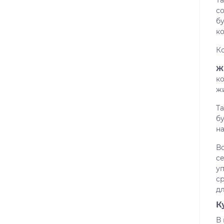
Та
с
бу
ко
К
Ж
к
ж
Та
б
на
В
с
у
с
д
К
В