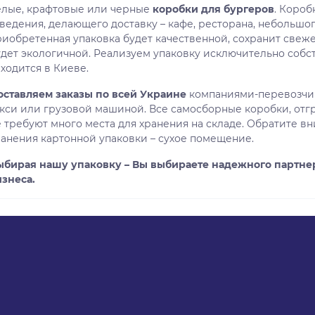
елые, крафтовые или черные
коробки для бургеров
. Короб
ведения, делающего доставку – кафе, ресторана, небольшог
риобретенная упаковка будет качественной, сохранит свеже
удет экологичной. Реализуем упаковку исключительно собс
ходится в Киеве.
оставляем заказы по всей Украине
компаниями-перевозчик
акси или грузовой машиной. Все самосборные коробки, отг
 требуют много места для хранения на складе. Обратите вн
ранения картонной упаковки – сухое помещение.
ыбирая нашу упаковку – Вы выбираете надежного партнер
изнеса.