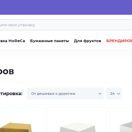
овка HoReCa
Бумажные пакеты
Для фруктов
БРЕНДИРО
ров
тировка: