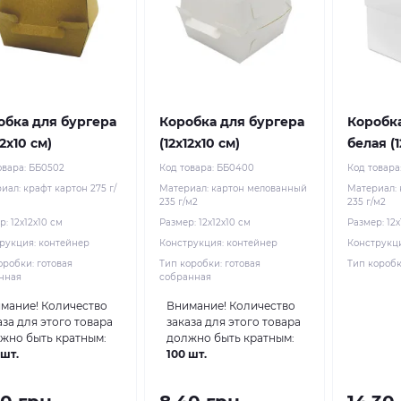
обка для бургера
Коробка для бургера
Коробка
12х10 см)
(12х12х10 см)
белая (1
овара:
ББ0502
Код товара:
ББ0400
Код товара
риал:
крафт картон 275 г/
Материал:
картон мелованный
Материал:
235 г/м2
235 г/м2
р:
12х12х10 см
Размер:
12х12х10 см
Размер:
12х
рукция:
контейнер
Конструкция:
контейнер
Конструкц
оробки:
готовая
Тип коробки:
готовая
Тип короб
нная
собранная
мание!
Количество
Внимание!
Количество
аза для этого товара
заказа для этого товара
жно быть кратным:
должно быть кратным:
 шт.
100 шт.