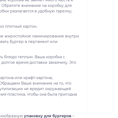
авке коробка не займет много места и
 Обратите внимание на коробку для
робки разлагается в удобную тарелку,
ко плотный картон.
ое жиростойкое ламинирование внутри
вать бургер в пергамент или
ть блюдо теплым. Ваша коробка с
долгое время доставки заказчику. Это
артона или крафт-картона,
Обращаем Ваше внимание на то, что
и утилизации не вредит окружающей
ния пластика, чтобы она была пригодна
знообразную
упаковку для бургеров
–