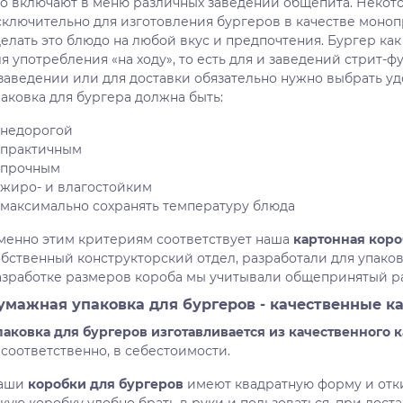
го включают в меню различных заведений общепита. Некот
сключительно для изготовления бургеров в качестве моноп
елать это блюдо на любой вкус и предпочтения. Бургер как
я употребления «на ходу», то есть для и заведений стрит-ф
 заведении или для доставки обязательно нужно выбрать уд
аковка для бургера должна быть:
недорогой
практичным
прочным
жиро- и влагостойким
максимально сохранять температуру блюда
менно этим критериям соответствует наша
картонная коро
обственный конструкторский отдел, разработали для упако
азработке размеров короба мы учитывали общепринятый ра
умажная упаковка для бургеров - качественные к
паковка для бургеров изготавливается из качественного 
 соответственно, в себестоимости.
аши
коробки для бургеров
имеют квадратную форму и отк