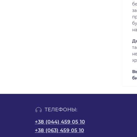
б
за
п
б
на
Д
т
не
х
В
б
ТЕЛЕФОНЫ:
+38 (044) 459 05 10
+38 (063) 459 05 10