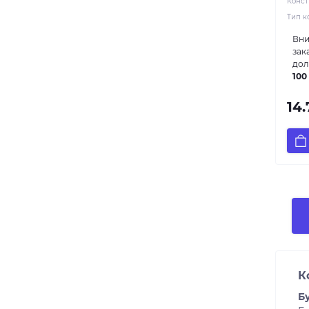
Конст
Тип к
Вни
зак
дол
100
14
К
Б