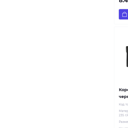
8.
Упаковка для конфет
Упаковка для макарон
Упаковка для пасхального
кулича, панеттоне
Упаковка для печенья
Упаковка для пончиков
Упаковка для салатов
Кор
черн
Код т
Мате
235 г
Разме