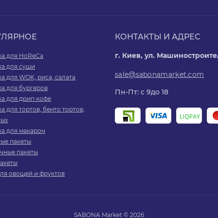
УЛЯРНОЕ
КОНТАКТЫ И АДРЕС
г. Киев, ул. Машиностроите
ка для HoReCa
ка для суши
sale@sabonamarket.com
а для WOK, риса, салата
а для бургеров
Пн-Пт: с 9до 18
а для дрип кофе
а для тортов, бенто тортов,
ых
ка для макарон
ые пакеты
чные пакеты
пакеты
ля овощей и фруктов
SABONA Market © 2026