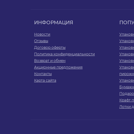
ИНФОРМАЦИЯ
ПОП
Новости
Упаков
Отзывы
Упаков
Договор оферты
Упаковк
Политика конфиденциальности
Упаковк
Возврат и обмен
Упаковк
Акционные предложения
Упаковк
Контакты
пирожн
Карта сайта
Упаков
Бумажн
Подаро
Крафт 
Лотки д