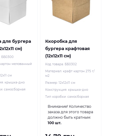
 для бургера
Ккоробка для
2х12х11 см)
бургера крафтовая
(12х12х11 см)
:
ББ0300
картон мелованный
Код товара:
ББ0302
Материал:
крафт картон 275 г/
12х11 см
м2
ия:
крышка-дно
Размер:
12х12х11 см
ки:
самосборная
Конструкция:
крышка-дно
Тип коробки:
самосборная
Внимание!
Количество
заказа для этого товара
должно быть кратным:
100 шт.