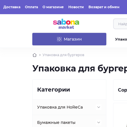
Доставка
Оплата
О магазине
Новости
Возврат и обмен
Магазин
Упак
Упаковка для бургеров
Упаковка для бурге
Категории
Сор
Упаковка для HoReCa
Упаковка для первых блюд
Бумажные пакеты