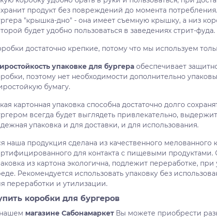
кую коробку удобно брать в руки и пользоваться, при дост
охранит продукт без повреждений до момента потребления.
ргера "крышка-дно" - она ​​имеет съемную крышку, а низ ко
торой будет удобно пользоваться в заведениях стрит-фуда.
оробки достаточно крепкие, потому что мы используем толь
иростойкость упаковке для бургера
обеспечивает защитн
оробки, поэтому нет необходимости дополнительно упаковы
иростойкую бумагу.
кая картонная упаковка способна достаточно долго сохраня
ургером всегда будет выглядеть привлекательно, выдержит 
дежная упаковка и для доставки, и для использования.
ся наша продукция сделана из качественного мелованного к
ертифицированного для контакта с пищевыми продуктами. 
паковка из картона экологична, подлежит переработке, пр
реде. Рекомендуется использовать упаковку без использова
ля переработки и утилизации.
упить коробки для бургеров
 нашем
магазине Сабонамаркет
Вы можете приобрести ра