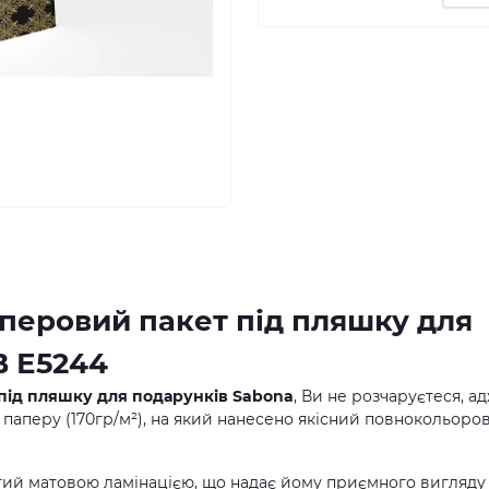
перовий пакет під пляшку для
В Е5244
під пляшку для подарунків Sabona
, Ви не розчаруєтеся, а
 паперу (170гр/м²), на який нанесено якісний повнокольоро
ий матовою ламінацією, що надає йому приємного вигляду 