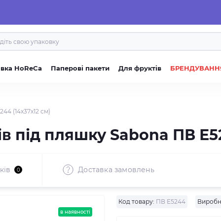
овка HoReCa
Паперові пакети
Для фруктів
БРЕНДУВАНН
44 (14x37x12 см)
в під пляшку Sabona ПВ Е52
ків
Доставка замовлень
0
Код товару:
ПВ Е5244
Виробн
в наявності