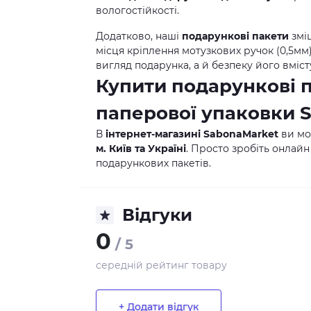
вологостійкості.
Додатково, наші
подарункові пакети
змі
місця кріплення мотузкових ручок (0,5м
вигляд подарунка, а й безпеку його вміст
Купити подарункові 
паперової упаковки
В
інтернет-магазині SabonaMarket
ви м
м. Київ та Україні
. Просто зробіть онлайн
подарункових пакетів.
Відгуки
0
/ 5
середній рейтинг товару
+ Додати відгук