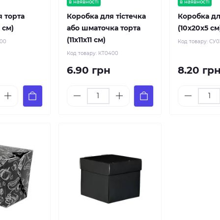
в наявності
в наявності
я торта
Коробка для тістечка
Коробка дл
8 см)
або шматочка торта
(10х20х5 см
(11х11х11 см)
200
Код товару:
СУ0
Код товару:
КТ0400
6.90 грн
8.20 гр