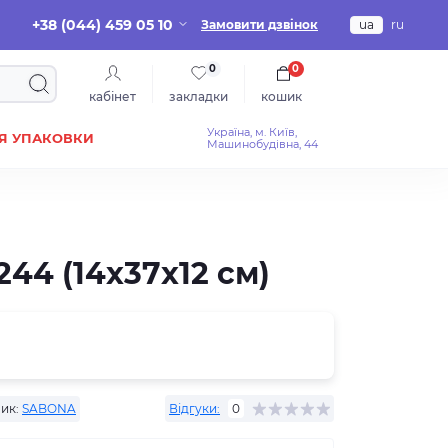
+38 (044) 459 05 10
Замовити дзвінок
ua
ru
0
0
кабінет
закладки
кошик
Україна, м. Київ,
Я УПАКОВКИ
Машинобудівна, 44
44 (14x37x12 см)
ик:
SABONA
Відгуки:
0