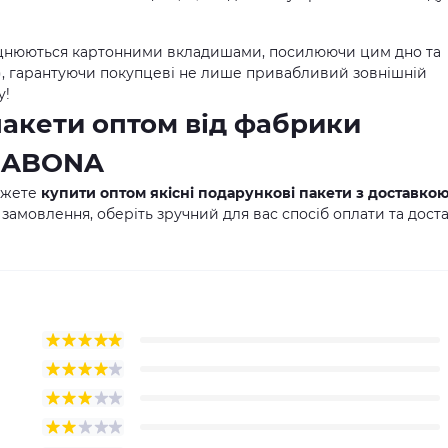
цнюються картонними вкладишами, посилюючи цим дно та
м), гарантуючи покупцеві не лише привабливий зовнішній
у!
пакети оптом від фабрики
 SABONA
ожете
купити оптом якісні подарункові пакети з доставко
 замовлення, оберіть зручний для вас спосіб оплати та дост