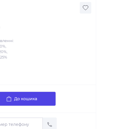
н
вленні:
10%,
20%,
 25%
До кошика