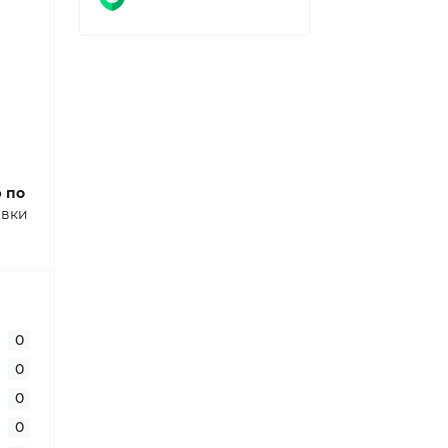
ю по
авки
0
0
0
0