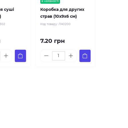
в наявності
я суші
Коробка для других
)
страв (10х9х6 см)
302
Код товару:
ЛА0200
н
7.20 грн