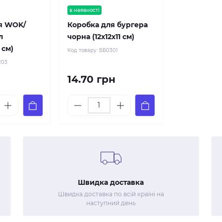
в наявності
я WOK/
Коробка для бургера
л
чорна (12х12х11 см)
 см)
Код товару:
ББ0301
203
14.70 грн
Швидка доставка
Швидка доставка по всій країні на
наступний день