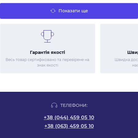
Показати ще
Гарантія якості
Шви
Весь товар сертифіковано та перевірене на
Швидка дост
знак якості
на
ТЕЛЕФОНИ:
+38 (044) 459 05 10
+38 (063) 459 05 10