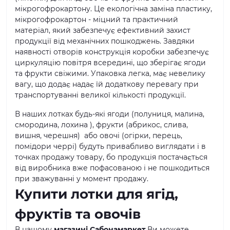
мікрогофрокартону. Це екологічна заміна пластику,
мікрогофрокартон - міцний та практичний
матеріал, який забезпечує ефективний захист
продукції від механічних пошкоджень. Завдяки
наявності отворів конструкція коробки забезпечує
циркуляцію повітря всередині, що зберігає ягоди
та фрукти свіжими. Упаковка легка, має невелику
вагу, що додає надає їй додаткову перевагу при
транспортуванні великої кількості продукції.
В наших лотках будь-які ягоди (полуниця, малина,
смородина, лохина ), фрукти (абрикос, слива,
вишня, черешня) або овочі (огірки, перець,
помідори черрі) будуть привабливо виглядати і в
точках продажу товару, бо продукція постачається
від виробника вже пофасованою і не пошкодиться
при зважуванні у момент продажу.
Купити лотки для ягід,
фруктів та овочів
В нашому
магазині Сабонамаркет
Ви можете