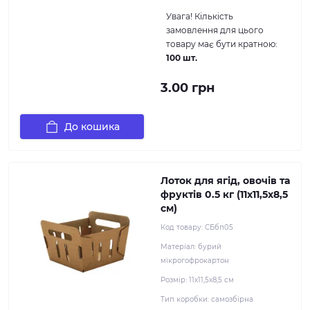
Увага!
Кількість
замовлення для цього
товару має бути кратною:
100 шт.
3.00 грн
До кошика
Лоток для ягід, овочів та
фруктів 0.5 кг (11х11,5х8,5
см)
Код товару:
СБбп05
Матеріал:
бурий
мікрогофрокартон
Розмір:
11х11,5х8,5 см
Тип коробки:
самозбірна