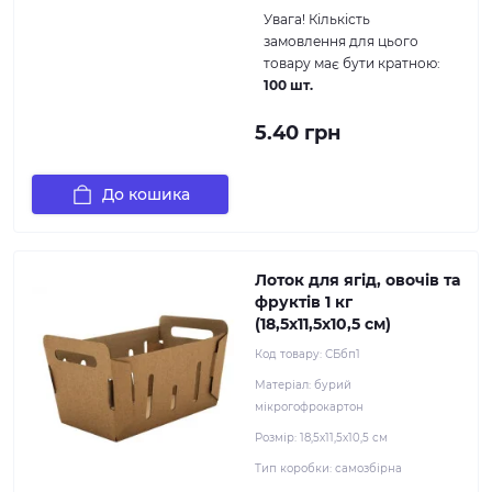
Увага!
Кількість
замовлення для цього
товару має бути кратною:
100 шт.
5.40 грн
До кошика
Лоток для ягід, овочів та
фруктів 1 кг
(18,5х11,5х10,5 см)
Код товару:
СБбп1
Матеріал:
бурий
мікрогофрокартон
Розмір:
18,5х11,5х10,5 см
Тип коробки:
самозбірна