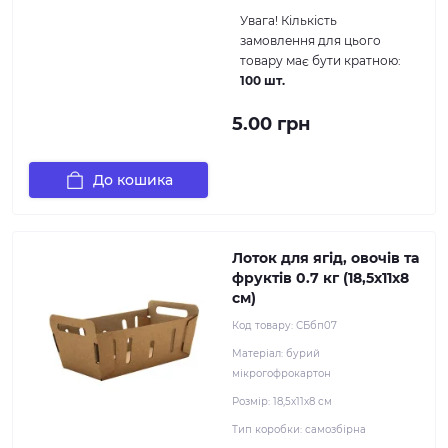
Увага!
Кількість
замовлення для цього
товару має бути кратною:
100 шт.
5.00 грн
До кошика
Лоток для ягід, овочів та
фруктів 0.7 кг (18,5х11х8
см)
Код товару:
СБбп07
Матеріал:
бурий
мікрогофрокартон
Розмір:
18,5х11х8 см
Тип коробки:
самозбірна