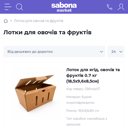
Лотки для овочів та фруктів
Лотки для овочів та фруктів
Лоток для ягід, овочів та
фруктів 0.7 кг
(18,5х9,6х8,5см)
Код товару:
СБбпкр07
Матеріал:
бурий
мікрогофрокартон
Розмір:
18,5х9,6х8,5 см
Тип коробки:
самозбірна з
кришкою