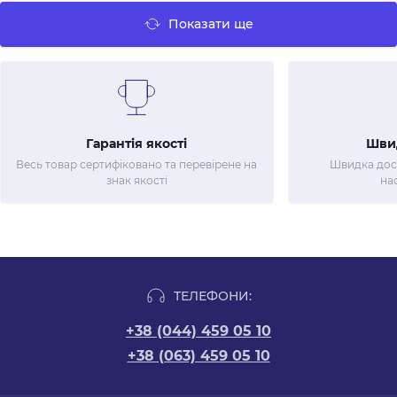
Показати ще
Гарантія якості
Шви
Весь товар сертифіковано та перевірене на
Швидка дост
знак якості
на
ТЕЛЕФОНИ:
+38 (044) 459 05 10
+38 (063) 459 05 10