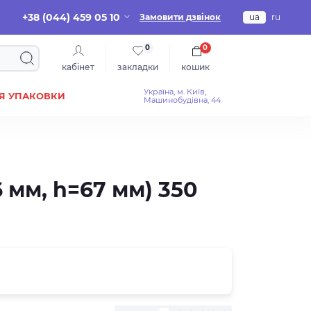
+38 (044) 459 05 10
Замовити дзвінок
ua
ru
0
0
кабінет
закладки
кошик
Україна, м. Київ,
Я УПАКОВКИ
Машинобудівна, 44
 мм, h=67 мм) 350