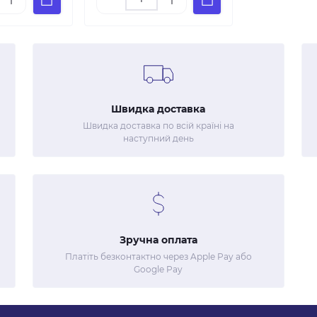
Швидка доставка
Швидка доставка по всій країні на
наступний день
Зручна оплата
Платіть безконтактно через Apple Pay або
Google Pay