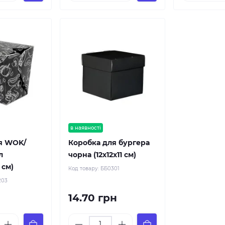
в наявності
я WOK/
Коробка для бургера
л
чорна (12х12х11 см)
 см)
Код товару:
ББ0301
203
14.70 грн