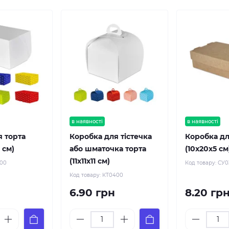
в наявності
в наявності
я торта
Коробка для тістечка
Коробка дл
8 см)
або шматочка торта
(10х20х5 см
(11х11х11 см)
200
Код товару:
СУ0
Код товару:
КТ0400
6.90 грн
8.20 гр