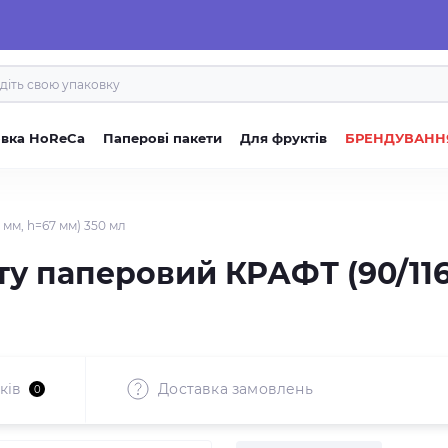
овка HoReCa
Паперові пакети
Для фруктів
БРЕНДУВАНН
 мм, h=67 мм) 350 мл
у паперовий КРАФТ (90/116
ків
Доставка замовлень
0