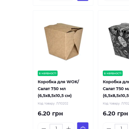
в наявності
в наявності
Коробка для WOK/
Коробка дл
Салат 750 мл
Салат 750 м
(6,5х8,5х10,5 см)
(6,5х8,5х10,5
Код товару:
ЛЛ0202
Код товару:
ЛЛ0
6.20 грн
6.20 грн