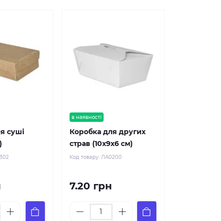
в наявності
я суші
Коробка для других
)
страв (10х9х6 см)
302
Код товару:
ЛА0200
н
7.20 грн