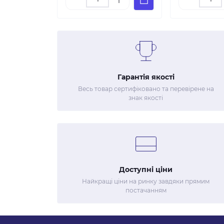
Гарантія якості
Весь товар сертифіковано та перевірене на
знак якості
Доступні ціни
Найкращі ціни на ринку завдяки прямим
постачанням