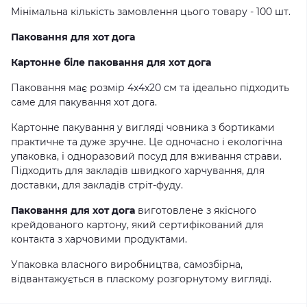
Мінімальна кількість замовлення цього товару - 100 шт.
Паковання
для
хот дога
Картонн
е
біл
е
паковання
для
хот дога
Паковання має розмір 4х4х20 см та ідеально підходить
саме для пакування хот дога.
Картонне пакування у вигляді човника з бортиками
практичне та дуже зручне. Це одночасно і екологічна
упаковка, і одноразовий посуд для вживання страви.
Підходить для закладів швидкого харчування, для
доставки, для закладів стріт-фуду.
Паковання
для хот дога
виготовлене з якісного
крейдованого картону, який сертифікований для
контакта з харчовими продуктами.
Упаковка власного виробництва, самозбірна,
відвантажується в пласкому розгорнутому вигляді.