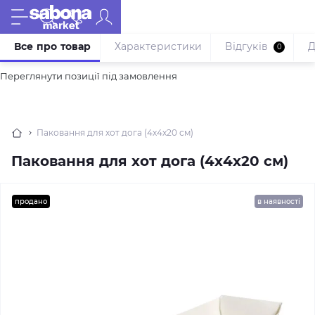
Все про товар
Характеристики
Відгуків
Д
0
Переглянути позиції під замовлення
Паковання для хот дога (4х4х20 см)
Паковання для хот дога (4х4х20 см)
продано
в наявності