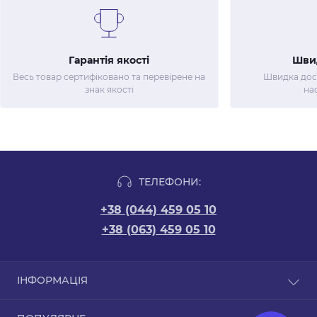
Гарантія якості
Шви
Весь товар сертифіковано та перевірене на
Швидка дост
знак якості
на
ТЕЛЕФОНИ:
+38 (044) 459 05 10
+38 (063) 459 05 10
ІНФОРМАЦІЯ
Новини