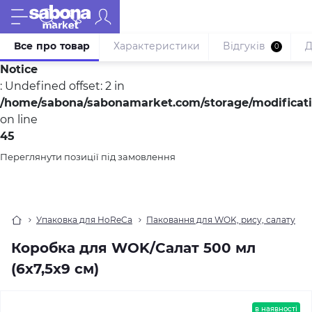
Все про товар
Характеристики
Відгуків
Д
0
Notice
: Undefined offset: 2 in
/home/sabona/sabonamarket.com/storage/modification
on line
45
Переглянути позиції під замовлення
Упаковка для HoReCa
Паковання для WOK, рису, салату
Коробка для WOK/Салат 500 мл
(6х7,5х9 см)
в наявності