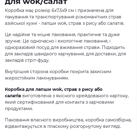
для wok/салат
Коробка має розмір 6х7,5х9 см і призначена для
пакування та транспортування різноманітних страв
азійської кухні - лапши wok, страв з рису або салатів.
Це надійне та міцне паковання, практичне та дуже
зручне. Це одночасно і екологічне паковання, і
одноразовий посуд для вживання страви. Підходить
для закладів швидкого харчування, для доставки, для
закладів стріт-фуду.
Внутрішня сторона коробки покрита захисним
жиростійким ламінуванням.
Коробка для лапши wok, страв з рису або
салатів
виготовлена з якісного крейдованого картону,
який сертифікований для контакта з харчовими
продуктами.
Паковання власного виробництва, коробка самозбірна,
відвантажується в пласкому розгорнутому вигляді.