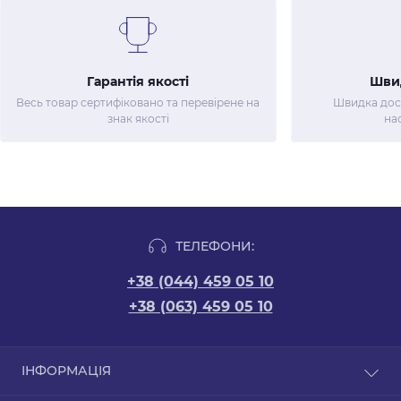
Гарантія якості
Шви
Весь товар сертифіковано та перевірене на
Швидка дост
знак якості
на
ТЕЛЕФОНИ:
+38 (044) 459 05 10
+38 (063) 459 05 10
ІНФОРМАЦІЯ