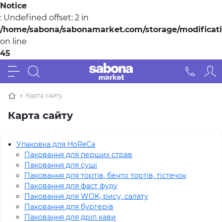
Notice
: Undefined offset: 2 in
/home/sabona/sabonamarket.com/storage/modification
on line
45
Карта сайту
Карта сайту
Упаковка для HoReCa
Паковання для перших страв
Паковання для суші
Паковання для тортів, бенто тортів, тістечок
Паковання для фаст фуду
Паковання для WOK, рису, салату
Паковання для бургерів
Паковання для дріп кави