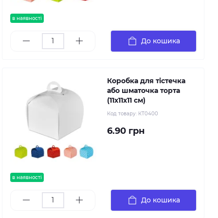
в наявності
До кошика
Коробка для тістечка
або шматочка торта
(11х11х11 см)
Код товару:
КТ0400
6.90 грн
в наявності
До кошика