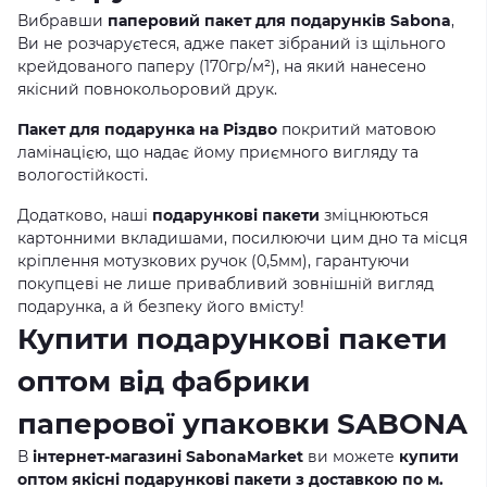
Вибравши
паперовий пакет для подарунків Sabona
,
Ви не розчаруєтеся, адже пакет зібраний із щільного
крейдованого паперу (170гр/м²), на який нанесено
якісний повнокольоровий друк.
Пакет для подарунка на Різдво
покритий матовою
ламінацією, що надає йому приємного вигляду та
вологостійкості.
Додатково, наші
подарункові пакети
зміцнюються
картонними вкладишами, посилюючи цим дно та місця
кріплення мотузкових ручок (0,5мм), гарантуючи
покупцеві не лише привабливий зовнішній вигляд
подарунка, а й безпеку його вмісту!
Купити подарункові пакети
оптом від фабрики
паперової упаковки SABONA
В
інтернет-магазині SabonaMarket
ви можете
купити
оптом якісні подарункові пакети з доставкою по м.