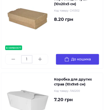
(10х20х5 см)
Код товару:
СУ0302
8.20 грн
в наявності
До кошика
Коробка для других
страв (10х9х6 см)
Код товару:
ЛА0200
7.20 грн