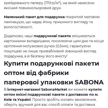
крейдованого паперу (170гр/м²), на який нанесено
якісний повнокольоровий друк.
Маленький пакет для подарунка
покритий матовою
ламінацією, що надає йому приємного вигляду та
вологостійкості.
Додатково, наші
подарункові пакети
зміцнюються
картонними вкладишами, посилюючи цим дно та місця
кріплення мотузкових ручок (0,5мм), гарантуючи
покупцеві не лише привабливий зовнішній вигляд
подарунка, а й безпеку його вмісту!
Купити подарункові пакети
оптом від фабрики
паперової упаковки SABONA
В
інтернет-магазині SabonaMarket
ви можете
купити
оптом якісні подарункові пакети з доставкою по м.
Київ та Україні
. Просто зробіть онлайн замовлення,
оберіть зручний для вас спосіб оплати та доставки