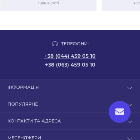
знак якості
на
ТЕЛЕФОНИ:
+38 (044) 459 05 10
+38 (063) 459 05 10
ІНФОРМАЦІЯ
Новини
ПОПУЛЯРНЕ
Відгуки
Договір оферти
Упаковка для HoReCa
КОНТАКТИ ТА АДРЕСА
Політика конфіденційності
Паковання для суші
Повернення та обмін
Паковання для WOK, рису, салату
м. Київ, вул. Машинобудівна, 44
Акційні пропозиції
МЕСЕНДЖЕРИ
Паковання для бургерів