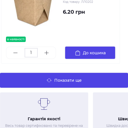
Код товару:
ЛЛ0202
6.20 грн
в наявності
До кошика
Показати ще
Гарантія якості
Шви
Весь товар сертифіковано та перевірене на
Швидка дост