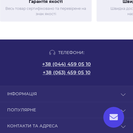
Гарантія якості
Шви
Весь товар сертифіковано та перевірене на
Швидка дост
знак якості
на
ТЕЛЕФОНИ:
+38 (044) 459 05 10
+38 (063) 459 05 10
ІНФОРМАЦІЯ
Новини
ПОПУЛЯРНЕ
Відгуки
Договір оферти
Упаковка для HoReCa
КОНТАКТИ ТА АДРЕСА
Політика конфіденційності
Паковання для суші