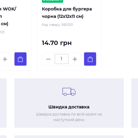
я WOK/
Коробка для бургера
л
чорна (12х12х11 см)
 см)
Код товару:
ББ0301
203
14.70 грн
Швидка доставка
Швидка доставка по всій країні на
наступний день