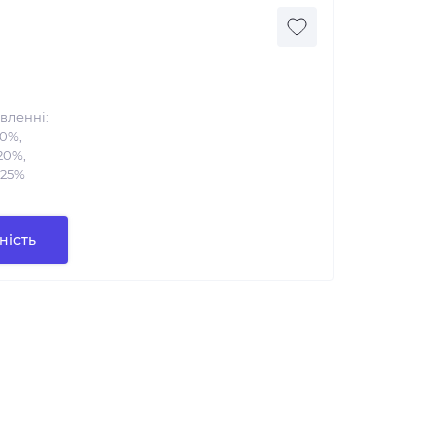
вленні:
10%,
20%,
 25%
ність