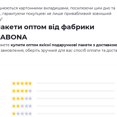
цнюються картонними вкладишами, посилюючи цим дно та
м), гарантуючи покупцеві не лише привабливий зовнішній
у!
пакети оптом від фабрики
 SABONA
ожете
купити оптом якісні подарункові пакети з доставко
 замовлення, оберіть зручний для вас спосіб оплати та дост