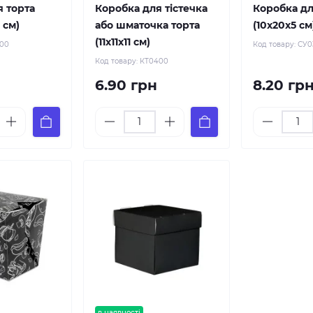
я торта
Коробка для тістечка
Коробка дл
8 см)
або шматочка торта
(10х20х5 см
(11х11х11 см)
200
Код товару:
СУ0
Код товару:
КТ0400
6.90 грн
8.20 гр
в наявності