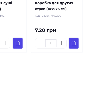
я суші
Коробка для других
)
страв (10х9х6 см)
302
Код товару:
ЛА0200
н
7.20 грн