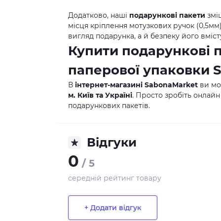
Додатково, наші
подарункові пакети
змі
місця кріплення мотузкових ручок (0,5м
вигляд подарунка, а й безпеку його вміст
Купити подарункові 
паперової упаковки
В
інтернет-магазині SabonaMarket
ви м
м. Київ та Україні
. Просто зробіть онлайн
подарункових пакетів.
Відгуки
0
/ 5
середній рейтинг товару
+ Додати відгук