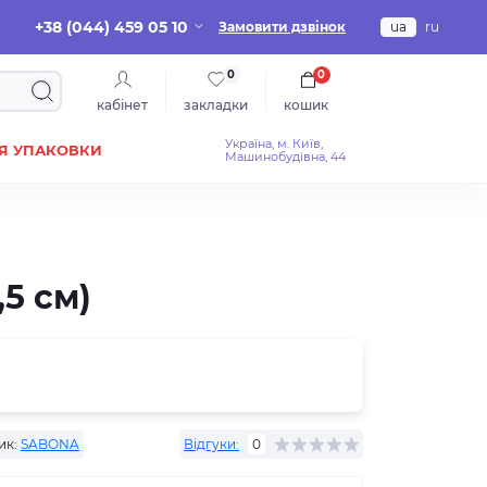
+38 (044) 459 05 10
Замовити дзвінок
ua
ru
0
0
кабінет
закладки
кошик
Україна, м. Київ,
Я УПАКОВКИ
Машинобудівна, 44
5 см)
ик:
SABONA
Відгуки:
0