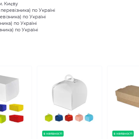
м. Києву
еревізника) по Україні
візника) по Україні
ника) по Україні
ника) по Україні
в наявності
в наявності