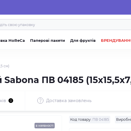
овка HoReCa
Паперові пакети
Для фруктів
БРЕНДУВАНН
5 см)
Sabona ПВ 04185 (15x15,5x7,
ків
Доставка замовлень
0
Код товару:
ПВ 04185
Виробн
в наявності