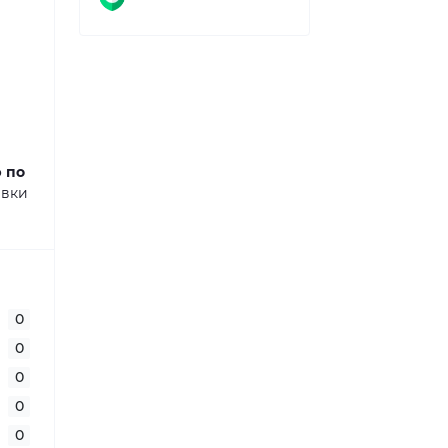
ю по
авки
0
0
0
0
0