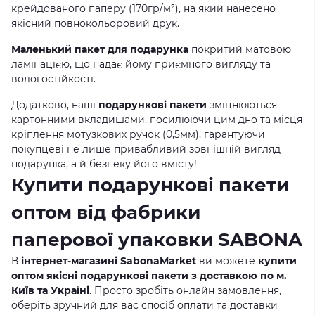
крейдованого паперу (170гр/м²), на який нанесено
якісний повнокольоровий друк.
Маленький пакет для подарунка
покритий матовою
ламінацією, що надає йому приємного вигляду та
вологостійкості.
Додатково, наші
подарункові пакети
зміцнюються
картонними вкладишами, посилюючи цим дно та місця
кріплення мотузкових ручок (0,5мм), гарантуючи
покупцеві не лише привабливий зовнішній вигляд
подарунка, а й безпеку його вмісту!
Купити подарункові пакети
оптом від фабрики
паперової упаковки SABONA
В
інтернет-магазині SabonaMarket
ви можете
купити
оптом якісні подарункові пакети з доставкою по м.
Київ та Україні
. Просто зробіть онлайн замовлення,
оберіть зручний для вас спосіб оплати та доставки