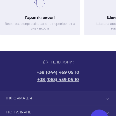
Гарантія якості
Шви
Весь товар сертифіковано та перевірене на
Швидка дост
знак якості
на
ТЕЛЕФОНИ:
+38 (044) 459 05 10
+38 (063) 459 05 10
ІНФОРМАЦІЯ
Новини
ПОПУЛЯРНЕ
Відгуки