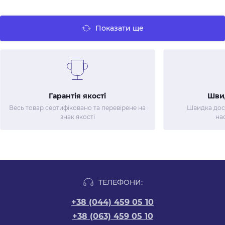
Показати ще
Гарантія якості
Шви
Весь товар сертифіковано та перевірене на
Швидка дост
знак якості
на
ТЕЛЕФОНИ:
+38 (044) 459 05 10
+38 (063) 459 05 10