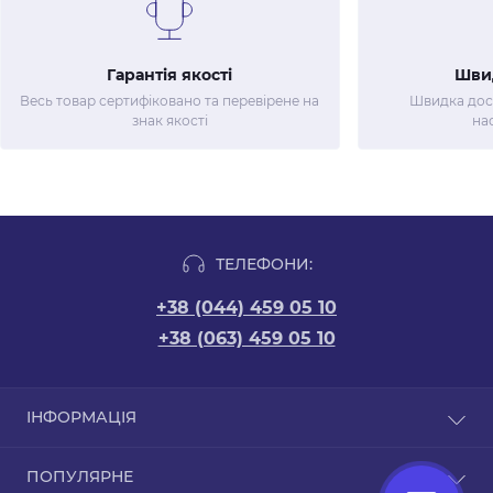
Гарантія якості
Шви
Весь товар сертифіковано та перевірене на
Швидка дост
знак якості
на
ТЕЛЕФОНИ:
+38 (044) 459 05 10
+38 (063) 459 05 10
ІНФОРМАЦІЯ
Новини
ПОПУЛЯРНЕ
Відгуки