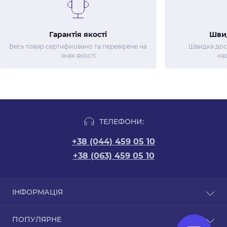
Гарантія якості
Шви
Весь товар сертифіковано та перевірене на
Швидка дост
знак якості
на
ТЕЛЕФОНИ:
+38 (044) 459 05 10
+38 (063) 459 05 10
ІНФОРМАЦІЯ
Новини
ПОПУЛЯРНЕ
Відгуки