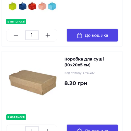
в наявності
До кошика
Коробка для суші
(10х20х5 см)
Код товару:
СУ0302
8.20 грн
в наявності
До кошика