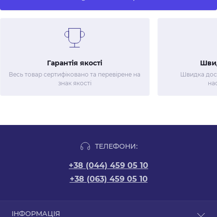
Гарантія якості
Шви
Весь товар сертифіковано та перевірене на
Швидка дост
знак якості
на
ТЕЛЕФОНИ:
+38 (044) 459 05 10
+38 (063) 459 05 10
ІНФОРМАЦІЯ