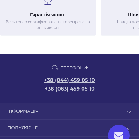
Гарантія якості
Шви
Весь товар сертифіковано та перевірене на
Швидка дост
знак якості
на
ТЕЛЕФОНИ:
+38 (044) 459 05 10
+38 (063) 459 05 10
ІНФОРМАЦІЯ
Новини
ПОПУЛЯРНЕ
Відгуки
Договір оферти