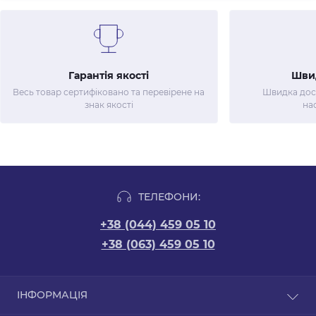
Гарантія якості
Шви
Весь товар сертифіковано та перевірене на
Швидка дост
знак якості
на
ТЕЛЕФОНИ:
+38 (044) 459 05 10
+38 (063) 459 05 10
ІНФОРМАЦІЯ