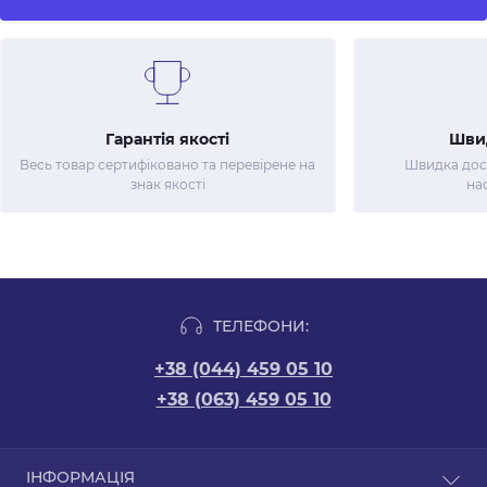
Гарантія якості
Шви
Весь товар сертифіковано та перевірене на
Швидка дост
знак якості
на
ТЕЛЕФОНИ:
+38 (044) 459 05 10
+38 (063) 459 05 10
ІНФОРМАЦІЯ