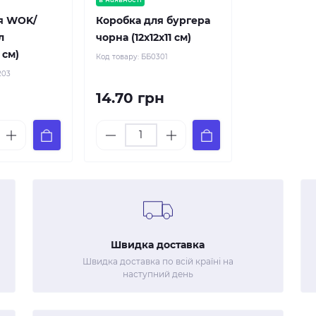
я WOK/
Коробка для бургера
л
чорна (12х12х11 см)
 см)
Код товару:
ББ0301
203
14.70 грн
Швидка доставка
Швидка доставка по всій країні на
наступний день