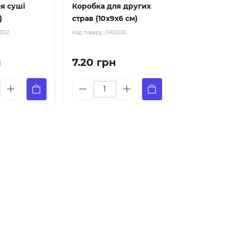
я суші
Коробка для других
)
страв (10х9х6 см)
302
Код товару:
ЛА0200
н
7.20 грн