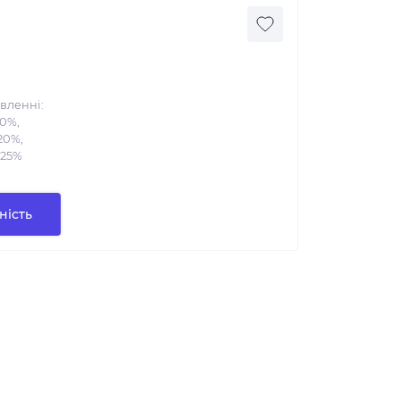
вленні:
10%,
20%,
 25%
ність