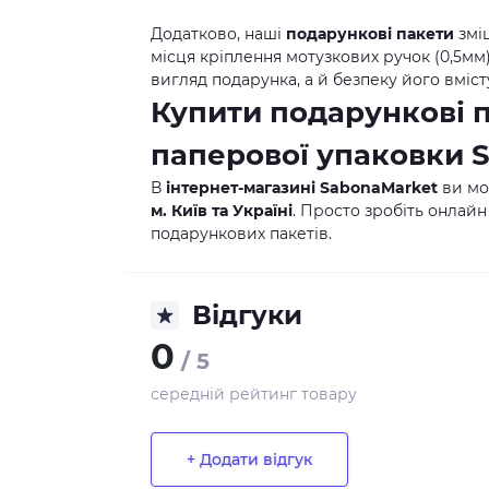
Додатково, наші
подарункові пакети
змі
місця кріплення мотузкових ручок (0,5м
вигляд подарунка, а й безпеку його вміст
Купити подарункові 
паперової упаковки
В
інтернет-магазині SabonaMarket
ви м
м. Київ та Україні
. Просто зробіть онлайн
подарункових пакетів.
Відгуки
0
/ 5
середній рейтинг товару
+ Додати відгук