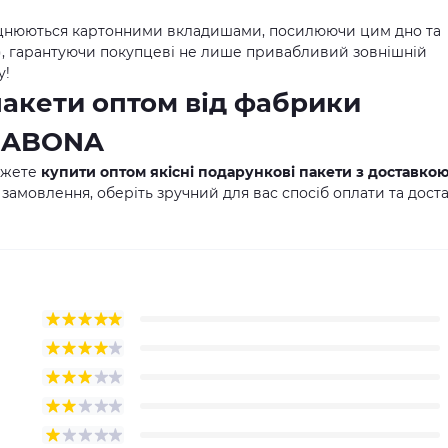
цнюються картонними вкладишами, посилюючи цим дно та
м), гарантуючи покупцеві не лише привабливий зовнішній
у!
пакети оптом від фабрики
 SABONA
ожете
купити оптом якісні подарункові пакети з доставко
 замовлення, оберіть зручний для вас спосіб оплати та дост