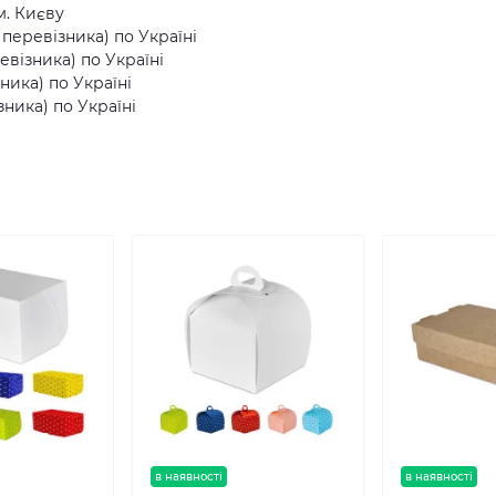
м. Києву
еревізника) по Україні
візника) по Україні
ника) по Україні
ника) по Україні
в наявності
в наявності