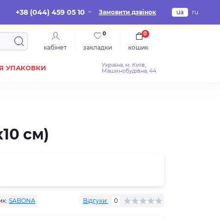
+38 (044) 459 05 10
Замовити дзвінок
ua
ru
0
0
кабінет
закладки
кошик
Україна, м. Київ,
Я УПАКОВКИ
Машинобудівна, 44
10 см)
ик:
SABONA
Відгуки:
0