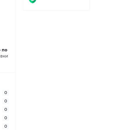
ю по
авки
0
0
0
0
0