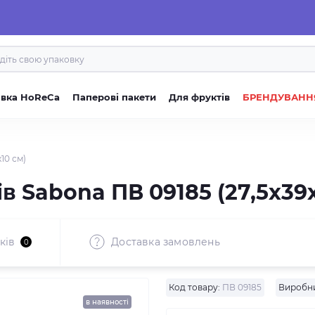
овка HoReCa
Паперові пакети
Для фруктів
БРЕНДУВАНН
10 см)
в Sabona ПВ 09185 (27,5x39x
ків
Доставка замовлень
0
Код товару:
ПВ 09185
Виробн
в наявності