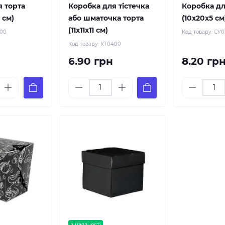
я торта
Коробка для тістечка
Коробка дл
8 см)
або шматочка торта
(10х20х5 см
(11х11х11 см)
200
Код товару:
СУ0
Код товару:
КТ0400
6.90 грн
8.20 гр
в наявності