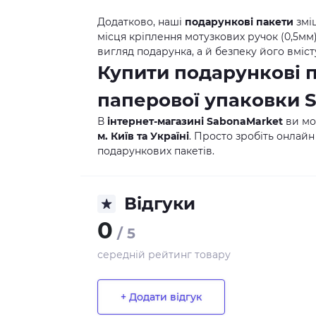
Додатково, наші
подарункові пакети
змі
місця кріплення мотузкових ручок (0,5м
вигляд подарунка, а й безпеку його вміст
Купити подарункові 
паперової упаковки
В
інтернет-магазині SabonaMarket
ви м
м. Київ та Україні
. Просто зробіть онлайн
подарункових пакетів.
Відгуки
0
/ 5
середній рейтинг товару
+ Додати відгук