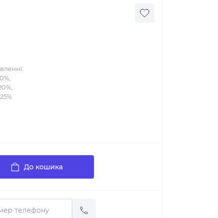
вленні:
10%,
20%,
 25%
До кошика