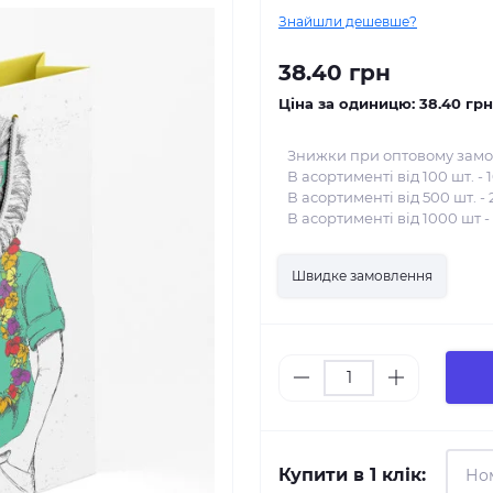
Знайшли дешевше?
38.40 грн
Ціна за одиницю:
38.40 грн
Знижки при оптовому замо
В асортименті від 100 шт. - 
В асортименті від 500 шт. - 
В асортименті від 1000 шт -
Швидке замовлення
Купити в 1 клік: