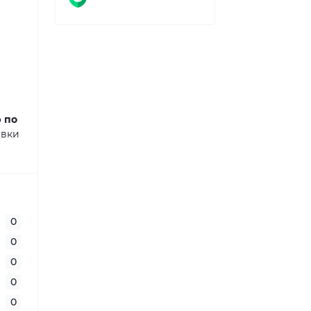
ю по
авки
0
0
0
0
0