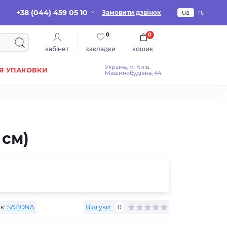
+38 (044) 459 05 10
Замовити дзвінок
ua
ru
0
0
кабінет
закладки
кошик
Україна, м. Київ,
Я УПАКОВКИ
Машинобудівна, 44
 см)
к:
SABONA
Відгуки:
0