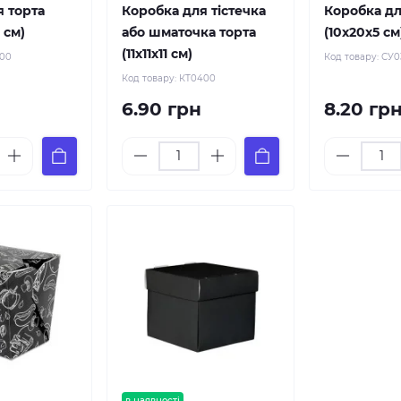
я торта
Коробка для тістечка
Коробка дл
8 см)
або шматочка торта
(10х20х5 см
(11х11х11 см)
200
Код товару:
СУ0
Код товару:
КТ0400
6.90 грн
8.20 гр
в наявності