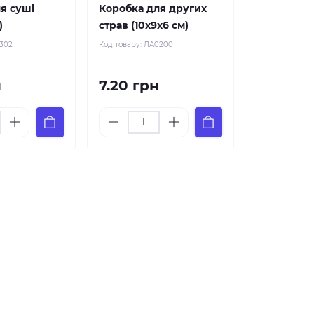
я суші
Коробка для других
)
страв (10х9х6 см)
302
Код товару:
ЛА0200
н
7.20 грн