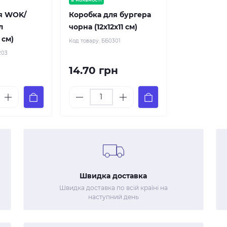
я WOK/
Коробка для бургера
л
чорна (12х12х11 см)
 см)
Код товару:
ББ0301
203
14.70 грн
Швидка доставка
Швидка доставка по всій країні на
наступний день