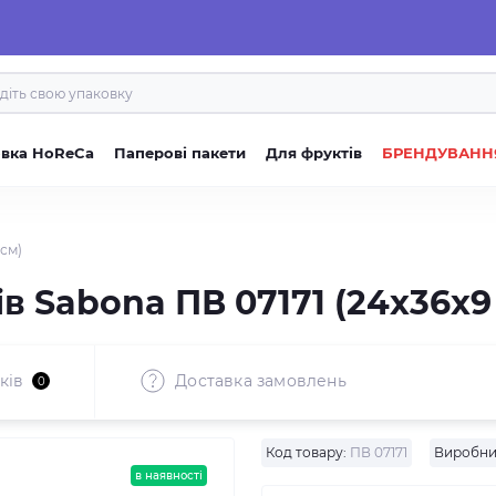
овка HoReCa
Паперові пакети
Для фруктів
БРЕНДУВАНН
 см)
в Sabona ПВ 07171 (24x36x9
ків
Доставка замовлень
0
Код товару:
ПВ 07171
Виробни
в наявності