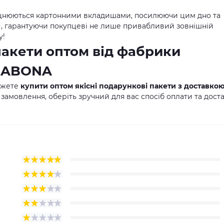
цнюються картонними вкладишами, посилюючи цим дно та
м), гарантуючи покупцеві не лише привабливий зовнішній
у!
пакети оптом від фабрики
 SABONA
ожете
купити оптом якісні подарункові пакети з доставко
 замовлення, оберіть зручний для вас спосіб оплати та дост