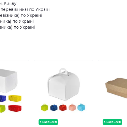
м. Києву
еревізника) по Україні
візника) по Україні
ника) по Україні
ника) по Україні
в наявності
в наявності