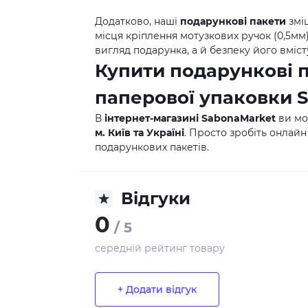
Додатково, наші
подарункові пакети
змі
місця кріплення мотузкових ручок (0,5м
вигляд подарунка, а й безпеку його вміст
Купити подарункові 
паперової упаковки
В
інтернет-магазині SabonaMarket
ви м
м. Київ та Україні
. Просто зробіть онлайн
подарункових пакетів.
Відгуки
0
/ 5
середній рейтинг товару
+ Додати відгук