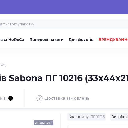
овка HoReCa
Паперові пакети
Для фруктів
БРЕНДУВАНН
 см)
в Sabona ПГ 10216 (33х44х21
ків
Доставка замовлень
0
Код товару:
ПГ 10216
Виробни
в наявності