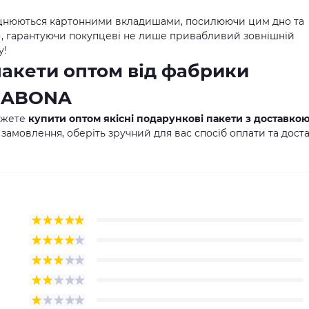
цнюються картонними вкладишами, посилюючи цим дно та
м), гарантуючи покупцеві не лише привабливий зовнішній
у!
пакети оптом від фабрики
 SABONA
ожете
купити оптом якісні подарункові пакети з доставко
 замовлення, оберіть зручний для вас спосіб оплати та дост