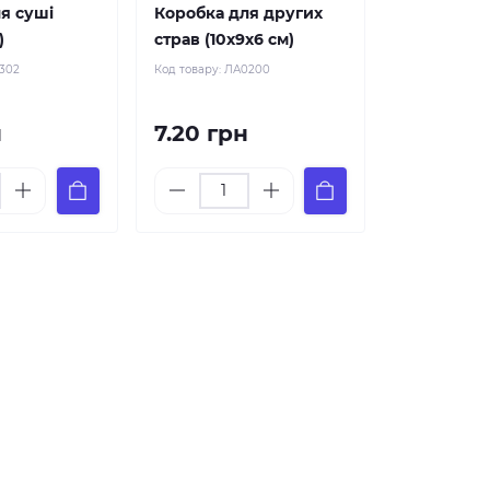
я суші
Коробка для других
)
страв (10х9х6 см)
302
Код товару:
ЛА0200
н
7.20 грн