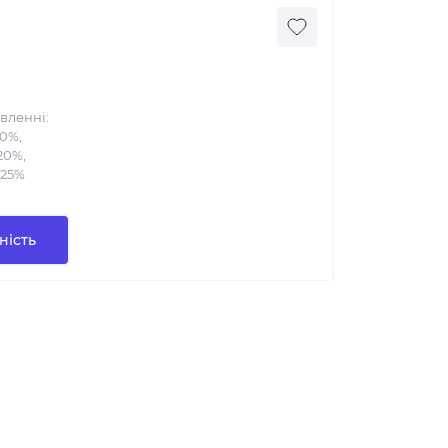
вленні:
10%,
20%,
 25%
ність