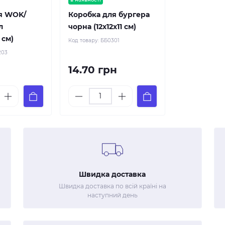
я WOK/
Коробка для бургера
л
чорна (12х12х11 см)
 см)
Код товару:
ББ0301
203
14.70 грн
Швидка доставка
Швидка доставка по всій країні на
наступний день