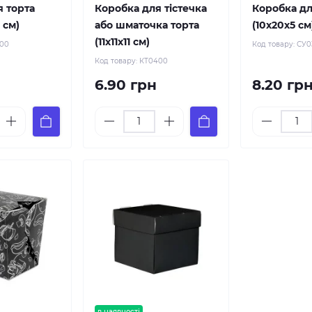
я торта
Коробка для тістечка
Коробка дл
8 см)
або шматочка торта
(10х20х5 см
(11х11х11 см)
200
Код товару:
СУ0
Код товару:
КТ0400
6.90 грн
8.20 гр
в наявності