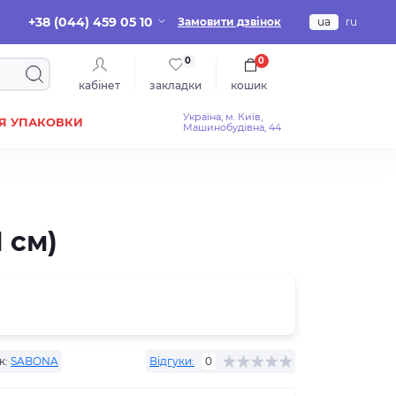
+38 (044) 459 05 10
Замовити дзвінок
ua
ru
0
0
кабінет
закладки
кошик
Україна, м. Київ,
Я УПАКОВКИ
Машинобудівна, 44
 см)
к:
SABONA
Відгуки:
0