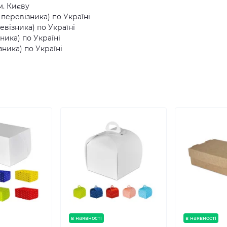
м. Києву
еревізника) по Україні
візника) по Україні
ника) по Україні
ника) по Україні
в наявності
в наявності