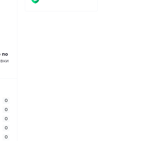
ю по
авки
0
0
0
0
0