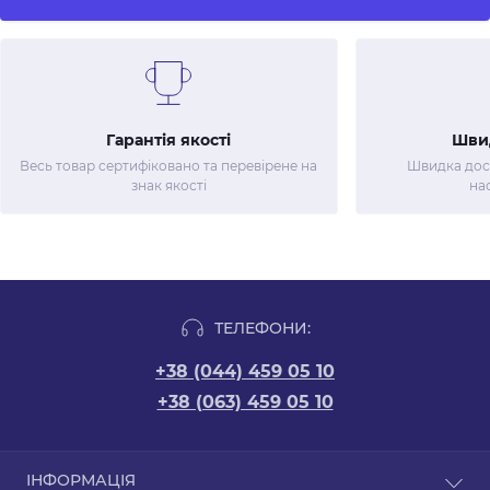
Гарантія якості
Шви
Весь товар сертифіковано та перевірене на
Швидка дост
знак якості
на
ТЕЛЕФОНИ:
+38 (044) 459 05 10
+38 (063) 459 05 10
ІНФОРМАЦІЯ