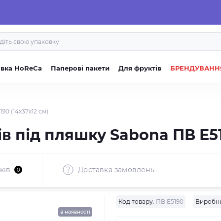
овка HoReCa
Паперові пакети
Для фруктів
БРЕНДУВАНН
90 (14x37x12 см)
в під пляшку Sabona ПВ Е51
ків
Доставка замовлень
0
Код товару:
ПВ Е5190
Виробн
в наявності