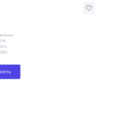
н
вленні:
10%,
20%,
 25%
ність