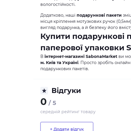
вологостійкості.
Додатково, наші
подарункові пакети
змі
місця кріплення мотузкових ручок (0,5м
вигляд подарунка, а й безпеку його вміст
Купити подарункові 
паперової упаковки
В
інтернет-магазині SabonaMarket
ви м
м. Київ та Україні
. Просто зробіть онлайн
подарункових пакетів.
Відгуки
0
/ 5
середній рейтинг товару
+ Додати відгук