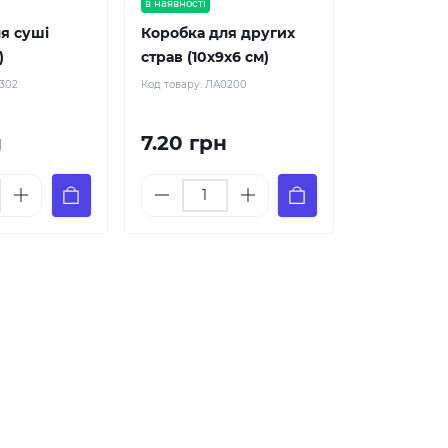
в наявності
я суші
Коробка для других
)
страв (10х9х6 см)
302
Код товару:
ЛА0200
н
7.20 грн