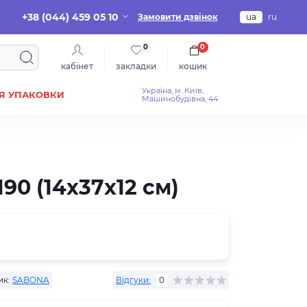
+38 (044) 459 05 10
Замовити дзвінок
ua
ru
0
0
кабінет
закладки
кошик
Україна, м. Київ,
Я УПАКОВКИ
Машинобудівна, 44
90 (14x37x12 см)
ик:
SABONA
Відгуки:
0