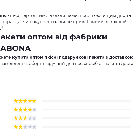
цнюються картонними вкладишами, посилюючи цим дно та
м), гарантуючи покупцеві не лише привабливий зовнішній
у!
пакети оптом від фабрики
 SABONA
ожете
купити оптом якісні подарункові пакети з доставко
 замовлення, оберіть зручний для вас спосіб оплати та дост