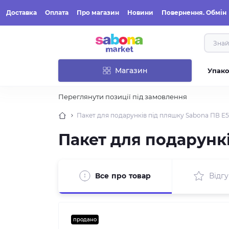
Доставка
Оплата
Про магазин
Новини
Повернення. Обмін
Магазин
Упак
Переглянути позиції під замовлення
Пакет для подарунків під пляшку Sabona ПВ Е51
Пакет для подарункі
Все про товар
Відгу
продано