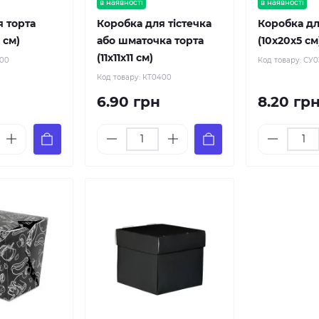
в наявності
в наявності
я торта
Коробка для тістечка
Коробка дл
8 см)
або шматочка торта
(10х20х5 см
(11х11х11 см)
200
Код товару:
СУ0
Код товару:
КТ0400
6.90 грн
8.20 гр