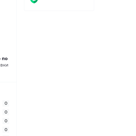
ю по
авки
0
0
0
0