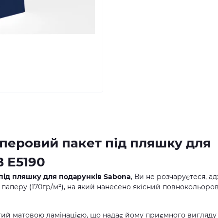
перовий пакет під пляшку для
 Е5190
під пляшку для подарунків Sabona
, Ви не розчаруєтеся, а
 паперу (170гр/м²), на який нанесено якісний повнокольоро
ий матовою ламінацією, що надає йому приємного вигляду 