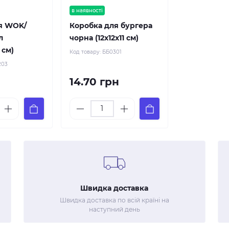
в наявності
я WOK/
Коробка для бургера
л
чорна (12х12х11 см)
 см)
Код товару:
ББ0301
203
14.70 грн
Швидка доставка
Швидка доставка по всій країні на
наступний день