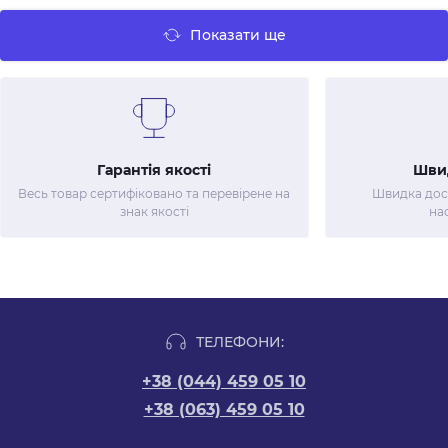
Показати ще
Гарантія якості
Шви
Весь товар сертифіковано та перевірене на
Швидка дост
знак якості
на
ТЕЛЕФОНИ:
+38 (044) 459 05 10
+38 (063) 459 05 10