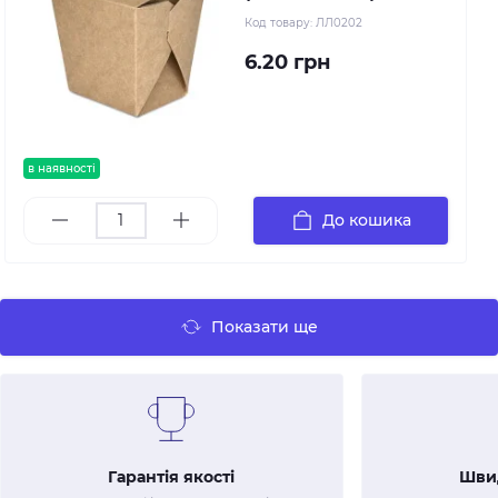
Код товару:
ЛЛ0202
6.20 грн
в наявності
До кошика
Показати ще
Гарантія якості
Шви