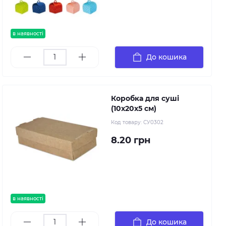
в наявності
До кошика
Коробка для суші
(10х20х5 см)
Код товару:
СУ0302
8.20 грн
в наявності
До кошика