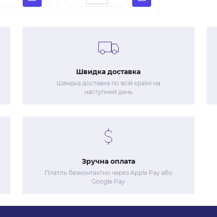
Швидка доставка
Швидка доставка по всій країні на
наступний день
Зручна оплата
Платіть безконтактно через Apple Pay або
Google Pay