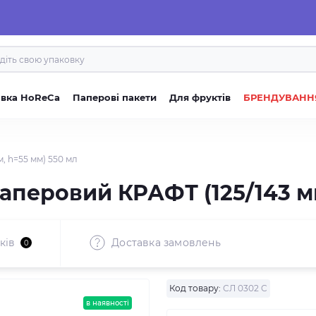
овка HoReCa
Паперові пакети
Для фруктів
БРЕНДУВАНН
, h=55 мм) 550 мл
аперовий КРАФТ (125/143 мм
ків
Доставка замовлень
0
Код товару:
СЛ 0302 C
в наявності