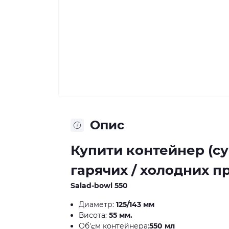
Опис
Купити контейнер (су
гарячих / холодних п
Salad-bowl 550
Диаметр:
125/143 мм
Висота:
55 мм.
Об'єм контейнера:
550 мл