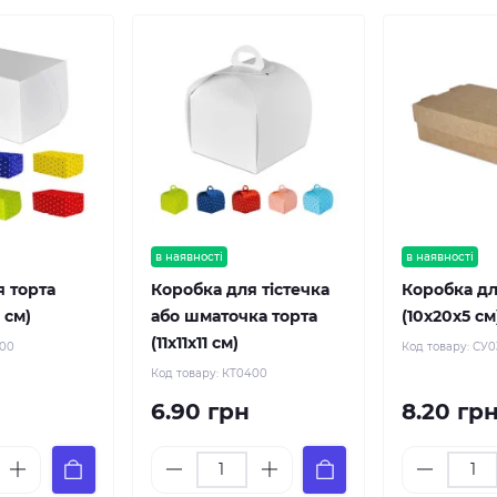
в наявності
в наявності
я торта
Коробка для тістечка
Коробка дл
8 см)
або шматочка торта
(10х20х5 см
(11х11х11 см)
200
Код товару:
СУ0
Код товару:
КТ0400
6.90 грн
8.20 гр