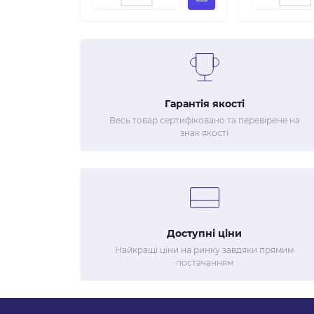
Гарантія якості
Весь товар сертифіковано та перевірене на
знак якості
Доступні ціни
Найкращі ціни на ринку завдяки прямим
постачанням