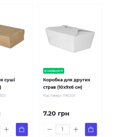
в наявності
я суші
Коробка для других
)
страв (10х9х6 см)
302
Код товару:
ЛА0200
н
7.20 грн