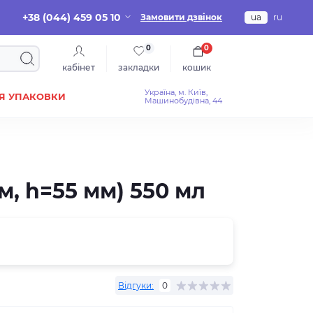
+38 (044) 459 05 10
Замовити дзвінок
ua
ru
0
0
кабінет
закладки
кошик
Україна, м. Київ,
Я УПАКОВКИ
Машинобудівна, 44
, h=55 мм) 550 мл
Відгуки:
0