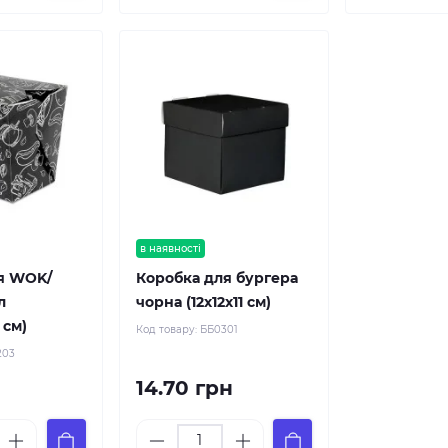
в наявності
я WOK/
Коробка для бургера
л
чорна (12х12х11 см)
 см)
Код товару:
ББ0301
203
14.70 грн