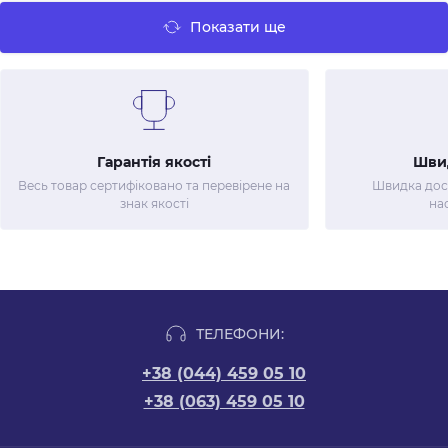
Показати ще
Гарантія якості
Шви
Весь товар сертифіковано та перевірене на
Швидка дост
знак якості
на
ТЕЛЕФОНИ:
+38 (044) 459 05 10
+38 (063) 459 05 10