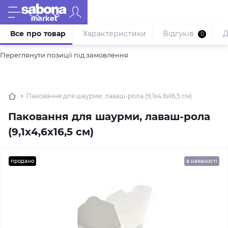
Все про товар
Характеристики
Відгуків
Д
0
Переглянути позиції під замовлення
Паковання для шаурми, лаваш-рола (9,1х4,6х16,5 см)
Паковання для шаурми, лаваш-рола
(9,1х4,6х16,5 см)
продано
в наявності