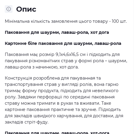
Опис
Мінімальна кількість замовлення цього товару - 100 шт.
Паковання
для
шаурми, лаваш
-
рола
, хот дога
Картонн
е
біл
е
паковання
для
шаурми, лаваш
-
рола
Паковання має розмір 9,1х4,6х16,5 см і підходить для
пакування різноманітних страв у формі рола – шаурми,
лаваш-рола з начинкою, хот-дога.
Конструкція розроблена для пакуванная та
транспортування страв у вигляді ролів, вона гарно
тримає форму продукта, підходить для невеликого
ролу. Завдяки перфораціі по середині паковання
страву можна тримати в руках та вживати. Таке
картонне паковання практичне та зручне. Підходить
для закладів швидкого харчування, для доставки, для
закладів стріт-фуду.
Паковання
для
шаурми, лаваш-рола, хот-дога