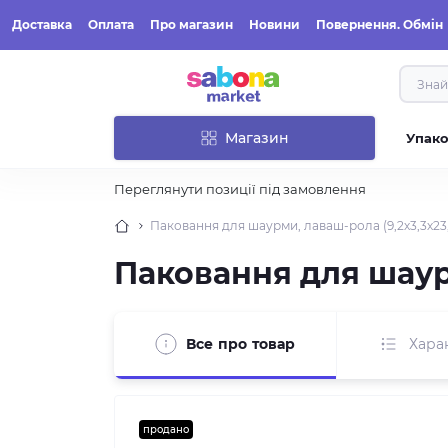
Доставка
Оплата
Про магазин
Новини
Повернення. Обмін
Магазин
Упак
Переглянути позиції під замовлення
Паковання для шаурми, лаваш-рола (9,2х3,3х23,
Паковання для шаурм
Все про товар
Хара
продано