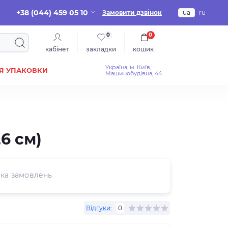
+38 (044) 459 05 10
Замовити дзвінок
ua
ru
0
0
кабінет
закладки
кошик
Україна, м. Київ,
Я УПАКОВКИ
Машинобудівна, 44
6 см)
ка замовлень
Відгуки:
0