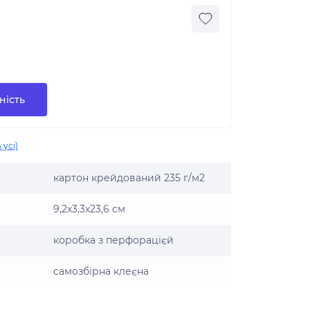
ність
 усі)
картон крейдований 235 г/м2
9,2х3,3х23,6 см
коробка з перфорацієй
самозбірна клеєна