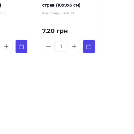
)
страв (10х9х6 см)
302
Код товару:
ЛА0200
н
7.20 грн