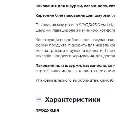
Паковання
для
шаурми, лаваш
-
рола
, хо
Картонн
е
біл
е
паковання
для
шаурми, 
Паковання має розмір 9,2х3,3х23,6 см і п
шаурми, лаваш-рола з начинкою, хот-дога
Конструкція розроблена для пакуванная т
форму продукта, підходить для невеликог
можна тримати в руках та вживати. Таке 
закладів швидкого харчування, для достав
Паковання
для
шаурми, лаваш-рола, хот
сертифікований для контакта з харчовим
Упаковка власного виробництва, самозбір
Характеристики
ПРОДУКЦІЯ