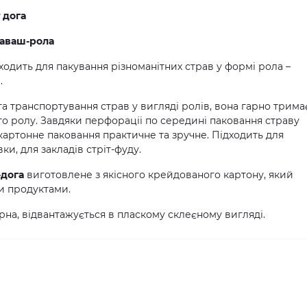
т дога
лаваш
-
рола
ідходить для пакування різноманітних страв у формі рола –
.
а транспортування страв у вигляді ролів, вона гарно трима
о ролу. Завдяки перфораціі по середині паковання страву
картонне паковання практичне та зручне. Підходить для
ки, для закладів стріт-фуду.
-дога
виготовлене з якісного крейдованого картону, який
и продуктами.
на, відвантажується в пласкому склеєному вигляді.