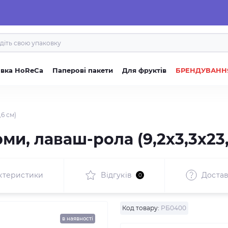
овка HoReCa
Паперові пакети
Для фруктів
БРЕНДУВАНН
6 см)
и, лаваш-рола (9,2х3,3х23,
ктеристики
Відгуків
Достав
0
Код товару:
РБ0400
в наявності