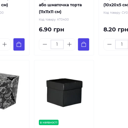
8 см)
або шматочка торта
(10х20х5 см
(11х11х11 см)
200
Код товару:
СУ0
Код товару:
КТ0400
6.90 грн
8.20 гр
в наявності