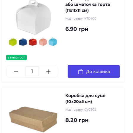
або шматочка торта
(11х11х11 см)
Код товару:
КТ0400
6.90 грн
в наявності
До кошика
Коробка для суші
(10х20х5 см)
Код товару:
СУ0302
8.20 грн