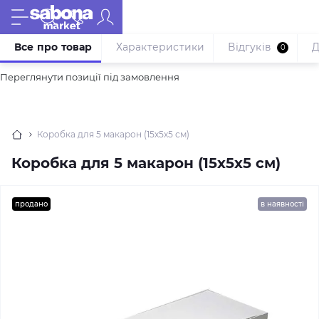
Все про товар
Характеристики
Відгуків
Д
0
Переглянути позиції під замовлення
Коробка для 5 макарон (15х5х5 см)
Коробка для 5 макарон (15х5х5 см)
продано
в наявності