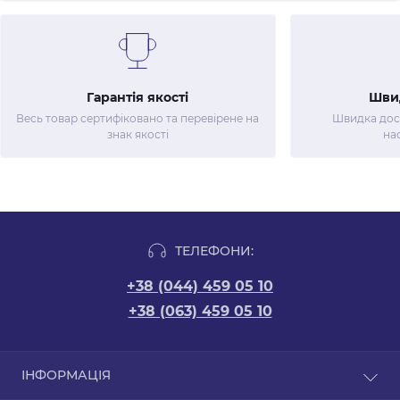
Гарантія якості
Шви
Весь товар сертифіковано та перевірене на
Швидка дост
знак якості
на
ТЕЛЕФОНИ:
+38 (044) 459 05 10
+38 (063) 459 05 10
ІНФОРМАЦІЯ